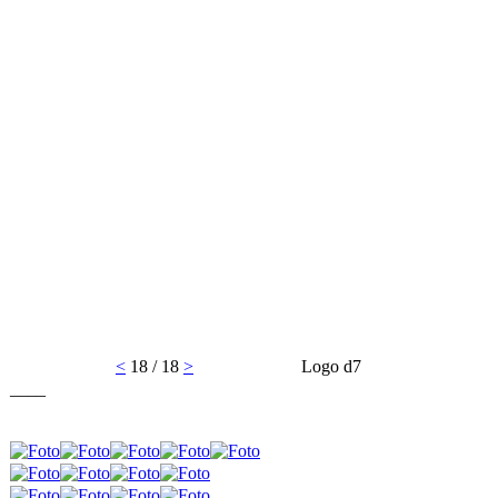
<
18 / 18
>
Logo d7
____