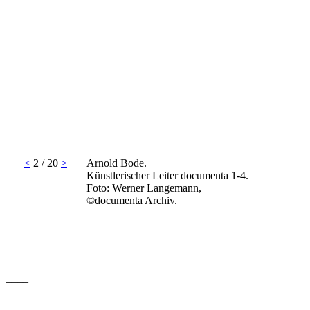
<
2 / 20
>
Arnold Bode.
Künstlerischer Leiter documenta 1-4.
Foto: Werner Langemann,
©documenta Archiv.
____