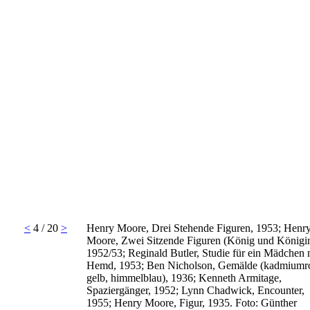
<
4 / 20
>
Henry Moore, Drei Stehende Figuren, 1953; Henr
Moore, Zwei Sitzende Figuren (König und Königin
1952/53; Reginald Butler, Studie für ein Mädchen 
Hemd, 1953; Ben Nicholson, Gemälde (kadmiumro
gelb, himmelblau), 1936; Kenneth Armitage,
Spaziergänger, 1952; Lynn Chadwick, Encounter,
1955; Henry Moore, Figur, 1935. Foto: Günther