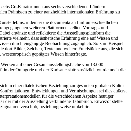
 sechs Co-KuratorInnen aus sechs verschiedenen Ländern
alen Prämissen zu einer ganzheitlich internationalen Erfahrung zu
 Kunsterlebnis, indem er die documenta an fünf unterschiedlichen
 vorangegangenen weiteren Plattformen stellten Vortrags- und
Dabei ergänzte und reflektierte die Ausstellungsplattform die
trierte vielmehr, dass ästhetische Erfahrung eine auf Wissen und
undwissen durch eingängige Beobachtung zugänglich. So zum Beispiel
llte dort Bilder, Zeichen, Texte und weitere Fundstücke aus, die sich
 westeuropäisch geprägtes Wissen hinterfragte.
 Werken auf einer Gesamtausstellungsfläche von 13.000
 in der Orangerie und der Karlsaue statt; zusätzlich wurde noch die
sich in einer dialektischen Beziehung zur gesamten globalen Kultur
en Konfrontationen, Entwicklungen und Vermischungen sei dies äußerst
nterpretationsmodellen für die verschiedenen Aspekte heutiger
war der mit der Ausstellung verbundene Tabubruch. Enwezor stellte
 Bezugnahme verschob, beziehungsweise umkehrte.