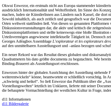
Okwui Enwezor, ein erstmals nicht aus Europa stammender künstleri
ausdrücklich Internationalität und Weltoffenheit. Im Sinne des Konzep
machen, luden sie KünstlerInnen aus Ländern nach Kassel, die dort ni
Sowohl inhaltlich, als auch zeitlich und geografisch war die Document
Orten weltweit stattfinden ließ. Von diesen so genannten Plattformen w
Diskussionsveranstaltungen dar, die aktiv und kritisch die zeitgenöss
Diskussionsplattformen und stellte keineswegs eine bloße Illustration
Urteilsvermögen angewiesene intellektuelle Tätigkeit ist. Dennoch z
Georges Adéagbos Assemblage
L’explorateur et les explorateurs dev
auf den unmittelbaren Ausstellungsort und –anlass bezogen und schuf
Ein neuer Rekord war das Resultat dieses globalen und diskursanal
Quadratmetern bis dato größte documenta zu begutachten. Wie bereits
Binding-Brauerei als Ausstellungsort erschlossen.
Enwezors hinter der globalen Ausrichtung der Ausstellung stehende Fr
weiterentwickeln“ könne, beantwortete er schließlich vorsichtig. In 
„schwierig und heikel“. So ließ Enwezor das Publikum über die „Aussi
Vorstellungswelten“ letztlich im Unklaren, lieferte mit seiner Docu
die behauptete Vormachtstellung der westlichen Kultur in Frage, i
d11 Informationen
d11 Bildergalerie