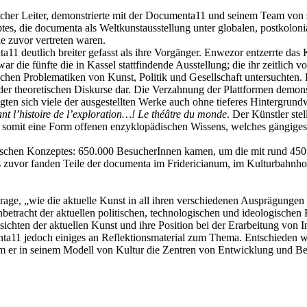
scher Leiter, demonstrierte mit der Documenta11 und seinem Team von
tes, die documenta als Weltkunstausstellung unter globalen, postkoloni
e zuvor vertreten waren.
a11 deutlich breiter gefasst als ihre Vorgänger. Enwezor entzerrte das
ar die fünfte die in Kassel stattfindende Ausstellung; die ihr zeitlich
ischen Problematiken von Kunst, Politik und Gesellschaft untersuchten. 
 der theoretischen Diskurse dar. Die Verzahnung der Plattformen demons
eigten sich viele der ausgestellten Werke auch ohne tieferes Hintergr
ant l’histoire de l’exploration…! Le théâtre du monde
. Der Künstler ste
 somit eine Form offenen enzyklopädischen Wissens, welches gängiges,
ytischen Konzeptes: 650.000 BesucherInnen kamen, um die mit rund 450
 zuvor fanden Teile der documenta im Fridericianum, im Kulturbahnhof,
age, „wie die aktuelle Kunst in all ihren verschiedenen Ausprägungen 
Anbetracht der aktuellen politischen, technologischen und ideologisch
chten der aktuellen Kunst und ihre Position bei der Erarbeitung von I
menta11 jedoch einiges an Reflektionsmaterial zum Thema. Entschieden 
ndem er in seinem Modell von Kultur die Zentren von Entwicklung und